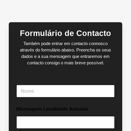
Formulário de Contacto
Também pode entrar em contacto connosco
através do formulário abaixo. Preencha os seus
dados e a sua mensagem que entraremos em
contacto consigo o mais breve possível.
N
o
m
e
Mensagem Localidade Assunto
*