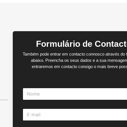
Formulário de Contac
Também pode entrar em contacto connosco através do f
abaixo. Preencha os seus dados e a sua mensage
entraremos em contacto consigo o mais breve poss
N
o
m
e
E
*
-
m
a