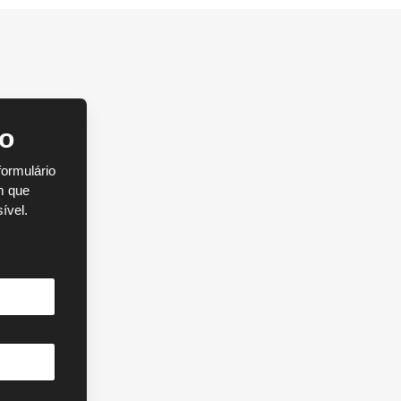
to
ormulário
m que
ível.