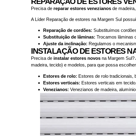
REPARAÇÃO DE ESTORES VE
Precisa de
reparar estores venezianos
de madeira,
A Líder Reparação de estores na Margem Sul possui
Reparação de cordões:
Substituímos cordões 
Substituição de lâminas:
Trocamos lâminas qu
Ajuste da inclinação:
Regulamos o mecanismo d
INSTALAÇÃO DE ESTORES N
Precisa de
instalar estores novos
na Margem Sul? A
madeira, tecido) e modelos, para que possa escolher 
Estores de rolo:
Estores de rolo tradicionais,
Estores verticais:
Estores verticais em tecido
Venezianos:
Venezianos de madeira, alumínio 