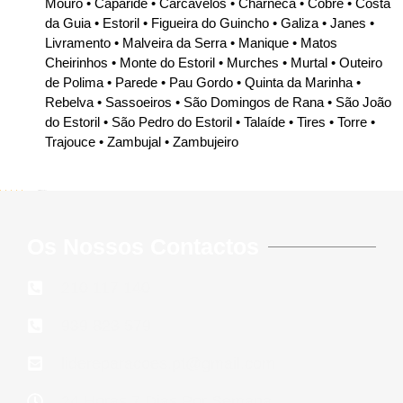
Mouro • Caparide • Carcavelos • Charneca • Cobre • Costa
da Guia • Estoril • Figueira do Guincho • Galiza • Janes •
Livramento • Malveira da Serra • Manique • Matos
Cheirinhos • Monte do Estoril • Murches • Murtal • Outeiro
de Polima • Parede • Pau Gordo • Quinta da Marinha •
Rebelva • Sassoeiros • São Domingos de Rana • São João
do Estoril • São Pedro do Estoril • Talaíde • Tires • Torre •
Trajouce • Zambujal • Zambujeiro
5/5 - (646 votes)
Os Nossos Contactos
210 117 140
939 823 579
lidereparacoes.pt@gmail.com
24 Horas 7 Dias Por Semana