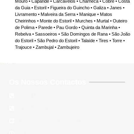
Mouro • Caparide • Carcavelos • Charneca • Cobre • Costa
da Guia • Estoril • Figueira do Guincho • Galiza • Janes •
Livramento • Malveira da Serra • Manique • Matos
Cheirinhos • Monte do Estoril • Murches • Murtal • Outeiro
de Polima • Parede • Pau Gordo • Quinta da Marinha •
Rebelva • Sassoeiros • São Domingos de Rana • São João
do Estoril • São Pedro do Estoril • Talaíde • Tires • Torre •
Trajouce • Zambujal • Zambujeiro
5/5 - (646 votes)
Os Nossos Contactos
210 117 140
939 823 579
lidereparacoes.pt@gmail.com
24 Horas 7 Dias Por Semana