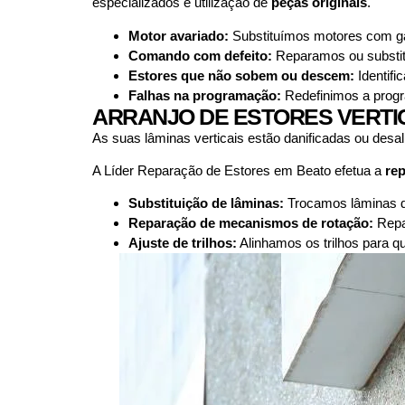
especializados e utilização de
peças originais
.
Motor avariado:
Substituímos motores com gar
Comando com defeito:
Reparamos ou substit
Estores que não sobem ou descem:
Identifi
Falhas na programação:
Redefinimos a progra
ARRANJO DE ESTORES VERTI
As suas lâminas verticais estão danificadas ou des
A Líder Reparação de Estores em Beato efetua a
rep
Substituição de lâminas:
Trocamos lâminas da
Reparação de mecanismos de rotação:
Repa
Ajuste de trilhos:
Alinhamos os trilhos para 