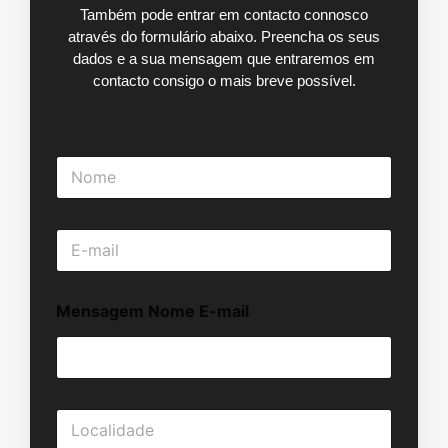
Também pode entrar em contacto connosco
através do formulário abaixo. Preencha os seus
dados e a sua mensagem que entraremos em
contacto consigo o mais breve possível.
N
o
m
e
E
*
-
m
a
Mensagem Nome E-mail
i
l
*
L
o