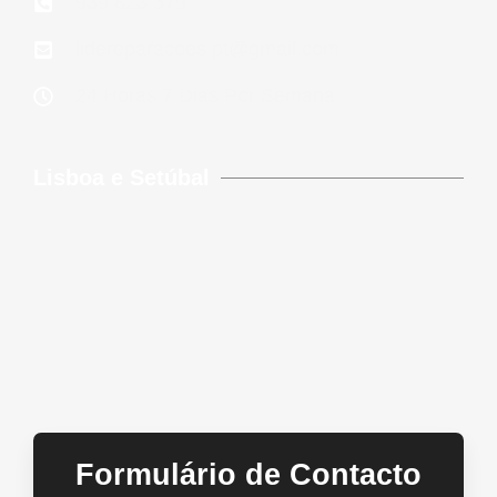
939 823 579
lidereparacoes.pt@gmail.com
24 Horas 7 Dias Por Semana
Lisboa e Setúbal
Formulário de Contacto