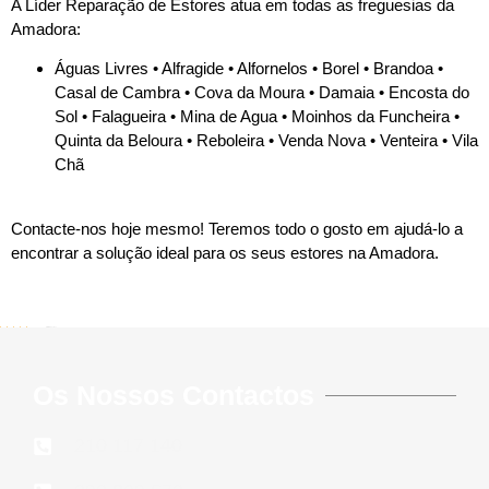
A Líder Reparação de Estores atua em todas as freguesias da
Amadora:
Águas Livres • Alfragide • Alfornelos • Borel • Brandoa •
Casal de Cambra • Cova da Moura • Damaia • Encosta do
Sol • Falagueira • Mina de Agua • Moinhos da Funcheira •
Quinta da Beloura • Reboleira • Venda Nova • Venteira • Vila
Chã
Contacte-nos hoje mesmo! Teremos todo o gosto em ajudá-lo a
encontrar a solução ideal para os seus estores na Amadora.
5/5 - (647 votes)
Os Nossos Contactos
210 117 140