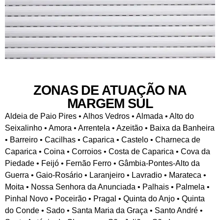
ZONAS DE ATUAÇÃO NA
MARGEM SUL
Aldeia de Paio Pires • Alhos Vedros • Almada • Alto do
Seixalinho • Amora • Arrentela • Azeitão • Baixa da Banheira
• Barreiro • Cacilhas • Caparica • Castelo • Charneca de
Caparica • Coina • Corroios • Costa de Caparica • Cova da
Piedade • Feijó • Fernão Ferro • Gâmbia-Pontes-Alto da
Guerra • Gaio-Rosário • Laranjeiro • Lavradio • Marateca •
Moita • Nossa Senhora da Anunciada • Palhais • Palmela •
Pinhal Novo • Poceirão • Pragal • Quinta do Anjo • Quinta
do Conde • Sado • Santa Maria da Graça • Santo André •