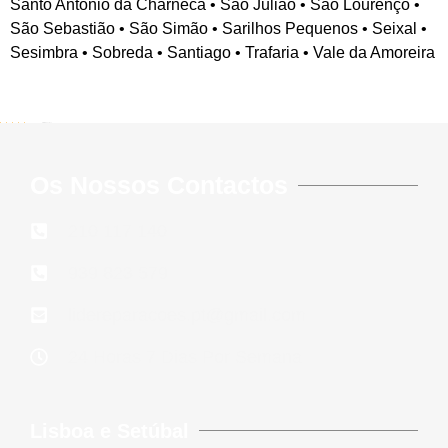
Santo António da Charneca • São Julião • São Lourenço •
São Sebastião • São Simão • Sarilhos Pequenos • Seixal •
Sesimbra • Sobreda • Santiago • Trafaria • Vale da Amoreira
5/5 - (646 votes)
Os Nossos Contactos
210 117 140
939 823 579
lidereparacoes.pt@gmail.com
24 Horas 7 Dias Por Semana
Lisboa e Setúbal