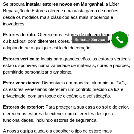
Se procura
instalar estores novos em
Murganhal
, a Líder
Reparação de Estores oferece uma vasta gama de opções,
desde os modelos mais clássicos aos mais modernos e
inovadores.
Estores de rolo:
Oferecemos estores de rolo em tecido, screen
Solicitar Serviço
ou blackout, com diferentes cores, texturas e acabamentos,
adaptando-se a qualquer estilo de decoração.
Estores verticais:
Ideais para grandes vãos, os estores verticais
estão disponíveis numa variedade de materiais, cores e padrões,
permitindo personalizar o ambiente.
Estor venezianos:
Disponíveis em madeira, alumínio ou PVC,
os estores venezianos oferecem um controlo preciso da luz e
privacidade, com um toque de elegância e sofisticação.
Estores de exterior:
Para proteger a sua casa do sol e do calor,
oferecemos estores de exterior com diferentes designs e
funcionalidades, incluindo estores de segurança.
A nossa equipa ajuda-o a escolher o tipo de estore mais