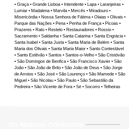
• Graça • Grande Lisboa • Intendente • Lapa • Laranjeiras •
Lumiar • Madalena • Marvila • Mercês • Miradouro •
Misericórdia • Nossa Senhora de Fátima • Olaias • Olivais •
Parque das Nações • Pena • Penha de França • Picoas •
Prazeres • Rato • Restelo • Restauradores • Rossio •
Sacramento • Saldanha • Santa Catarina • Santa Engrácia •
Santa Isabel • Santa Justa • Santa Maria de Belém • Santa
Maria dos Olivais • Santa Maria Maior • Santo Contestável
• Santo Estêvão • Santos •
Santos-o-Velho • São Cristóvã
o
• São Domingos de Benfica • São Francisco Xavier • São
João • São João de Brito • São João de Deus • São Jorge
de Arroios • São José • São
Lourenço • São Mamede • São
Miguel • São Nicolau • São Paulo • São Sebastião da
Pedreira • São Vicente de Fora • Sé • Socorro • Telheiras
5/5 - (646 votes)
Os Nossos Contactos