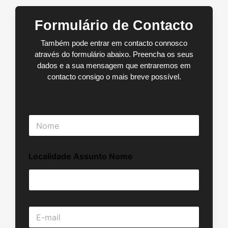
Formulário de Contacto
Também pode entrar em contacto connosco
através do formulário abaixo. Preencha os seus
dados e a sua mensagem que entraremos em
contacto consigo o mais breve possível.
N
o
m
e
Localidade Assunto Nome
*
E
-