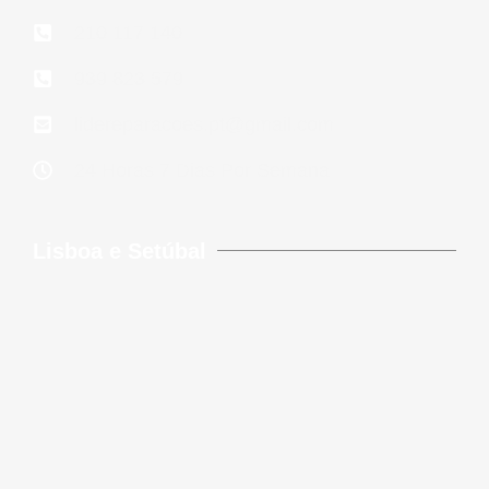
210 117 140
939 823 579
lidereparacoes.pt@gmail.com
24 Horas 7 Dias Por Semana
Lisboa e Setúbal