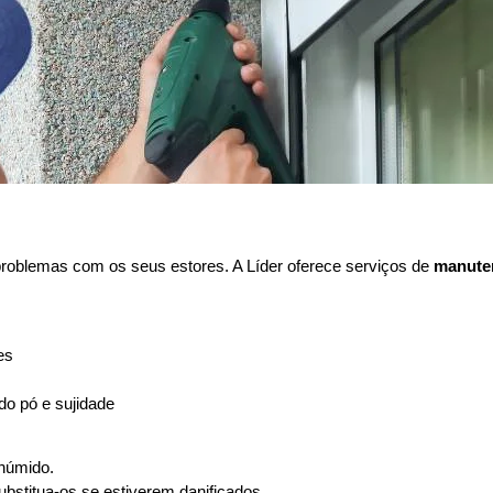
problemas com os seus estores. A Líder oferece serviços de
manute
es
o pó e sujidade
húmido.
substitua-os se estiverem danificados.