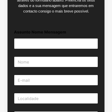
através do formulário abaixo. Preencha os seus
dados e a sua mensagem que entraremos em
contacto consigo o mais breve possível.
Assunto Nome Mensagem
N
o
m
e
E
*
-
m
a
L
i
o
l
c
*
a